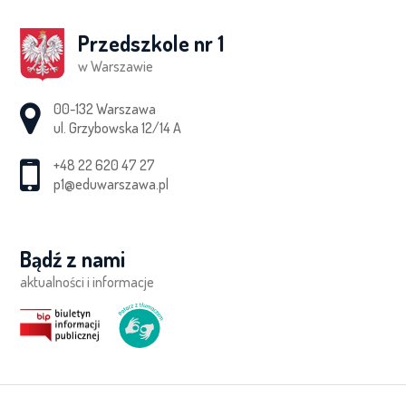
Przedszkole nr 1
w Warszawie
Adres pocztowy:
00-132 Warszawa
ul. Grzybowska 12/14 A
+48 22 620 47 27
p1@eduwarszawa.pl
Bądź z nami
aktualności i informacje