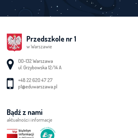
Przedszkole nr 1
w Warszawie
Adres pocztowy:
00-132 Warszawa
ul. Grzybowska 12/14 A
+48 22 620 47 27
p1@eduwarszawa.pl
Bądź z nami
aktualności i informacje