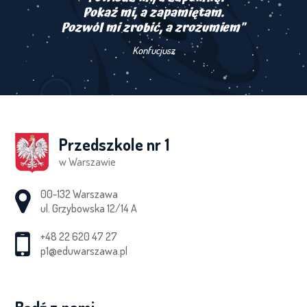
Pokaż mi, a zapamiętam.
Pozwól mi zrobić, a zrozumiem"
Konfucjusz
Przedszkole nr 1
w Warszawie
Adres pocztowy:
00-132 Warszawa
ul. Grzybowska 12/14 A
+48 22 620 47 27
p1@eduwarszawa.pl