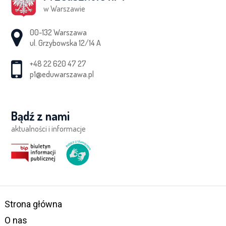
w Warszawie
Adres pocztowy:
00-132 Warszawa
ul. Grzybowska 12/14 A
+48 22 620 47 27
p1@eduwarszawa.pl
Bądź z nami
aktualności i informacje
Strona główna
O nas