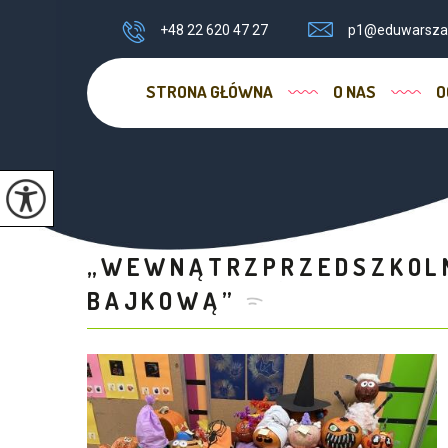
+48 22 620 47 27
p1@eduwarsza
STRONA GŁÓWNA
O NAS
O
„WEWNĄTRZPRZEDSZKOLN
BAJKOWĄ”