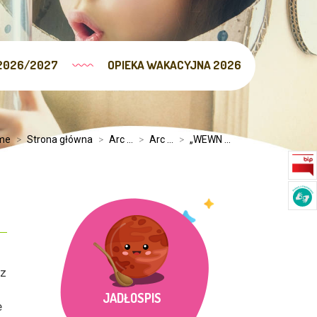
2026/2027
OPIEKA WAKACYJNA 2026
me
>
Strona główna
>
Arc ...
>
Arc ...
>
„WEWN ...
az
JADŁOSPIS
e