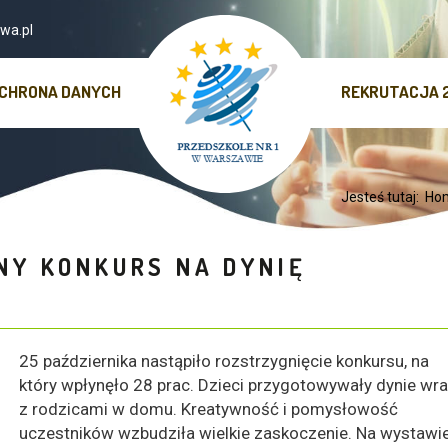
wa.pl
CHRONA DANYCH
REKRUTACJA 
Jesteś tutaj:
Ho
Y KONKURS NA DYNIĘ
25 października nastąpiło rozstrzygnięcie konkursu, na
który wpłynęło 28 prac. Dzieci przygotowywały dynie wr
z rodzicami w domu. Kreatywność i pomysłowość
uczestników wzbudziła wielkie zaskoczenie. Na wystawi