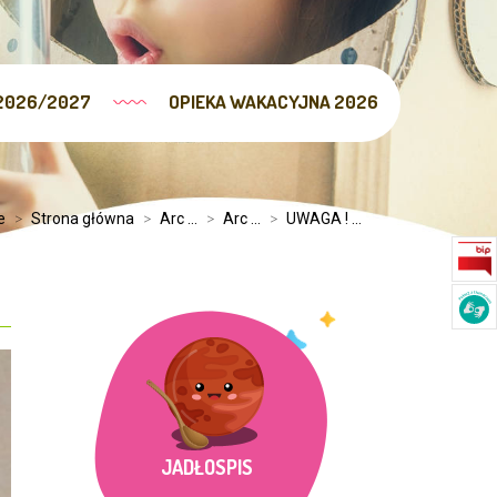
2026/2027
OPIEKA WAKACYJNA 2026
e
>
Strona główna
>
Arc ...
>
Arc ...
>
UWAGA ! ...
JADŁOSPIS