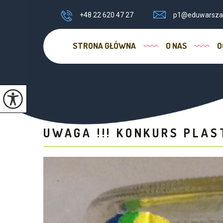
+48 22 620 47 27
p1@eduwarsza
STRONA GŁÓWNA
O NAS
O
UWAGA !!! KONKURS PLA