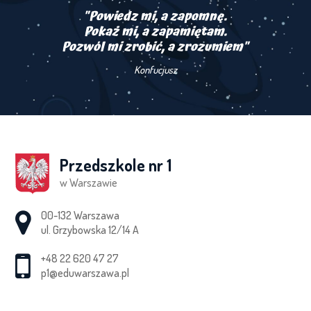
"Powiedz mi, a zapomnę.
Pokaż mi, a zapamiętam.
Pozwól mi zrobić, a zrozumiem"
Konfucjusz
Przedszkole nr 1
w Warszawie
Adres pocztowy:
00-132 Warszawa
ul. Grzybowska 12/14 A
+48 22 620 47 27
p1@eduwarszawa.pl