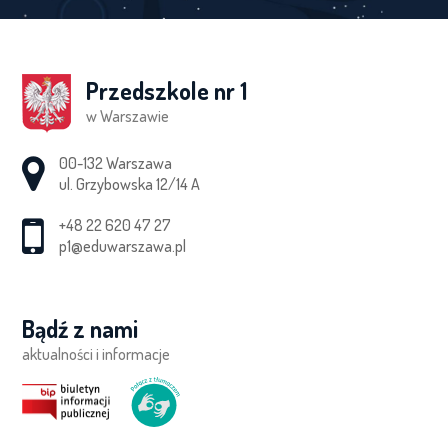
Przedszkole nr 1
w Warszawie
Adres pocztowy:
00-132 Warszawa
ul. Grzybowska 12/14 A
+48 22 620 47 27
p1@eduwarszawa.pl
Bądź z nami
aktualności i informacje