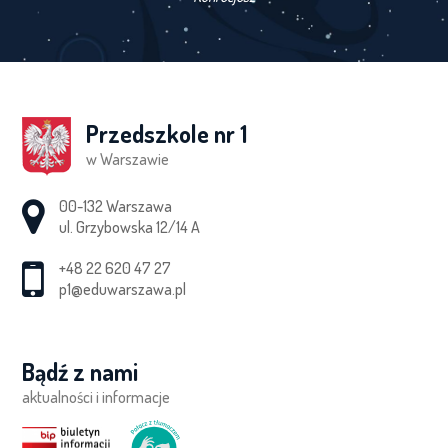
Przedszkole nr 1
w Warszawie
Adres pocztowy:
00-132 Warszawa
ul. Grzybowska 12/14 A
+48 22 620 47 27
p1@eduwarszawa.pl
Bądź z nami
aktualności i informacje