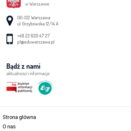
w Warszawie
Adres pocztowy:
00-132 Warszawa
ul. Grzybowska 12/14 A
+48 22 620 47 27
p1@eduwarszawa.pl
Bądź z nami
aktualności i informacje
Strona główna
O nas