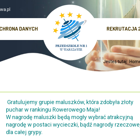
wa.pl
CHRONA DANYCH
REKRUTACJA 
Jesteś tutaj:
Hom
Gratulujemy grupie maluszków, która zdobyła złoty
puchar w rankingu Rowerowego Maja!
W nagrodę maluszki będą mogły wybrać atrakcyjną
nagrodę w postaci wycieczki, bądź nagrody rzeczowe
dla całej grypy.