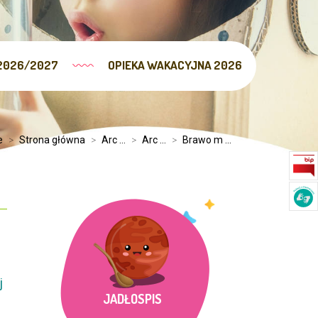
2026/2027
OPIEKA WAKACYJNA 2026
e
>
Strona główna
>
Arc ...
>
Arc ...
>
Brawo m ...
j
JADŁOSPIS