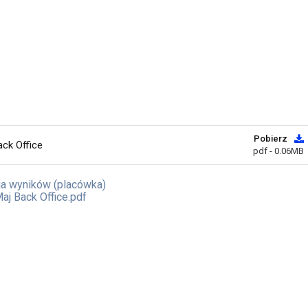
Pobierz
ck Office
pdf - 0.06MB