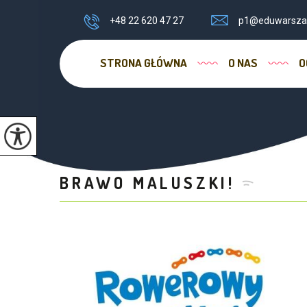
+48 22 620 47 27
p1@eduwarsza
STRONA GŁÓWNA
O NAS
O
BRAWO MALUSZKI!